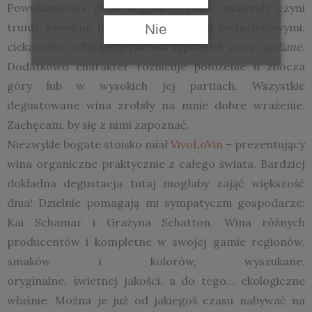
Powulkaniczna gleba bogata w różne minerały czyni
trunki zarówno białe, jak i czerwone nietuzinkowymi,
Nie
ciekawymi, odbiegającymi od typowych
terre siciliane
.
Dodatkowo charakter różnicuje położenie u zbocza
góry lub w wysokich jej partiach. Wszystkie
degustowane wina zrobiły na mnie dobre wrażenie.
Zachęcam, by się z nimi zapoznać.
Niezwykle bogate stoisko miał
VivoLoVin
– prezentujący
wina organiczne praktycznie z całego świata. Bardziej
dokładna degustacja tutaj mogłaby zająć większość
dnia! Dzielnie pomagają mi sympatyczni gospodarze:
Kai Schamar i Grażyna Schatton. Wina różnych
producentów i kompletne w swojej gamie regionów,
smaków i kolorów, wyszukane,
oryginalne, świetnej jakości, a do tego… ekologiczne
właśnie. Można je już od jakiegoś czasu nabywać na