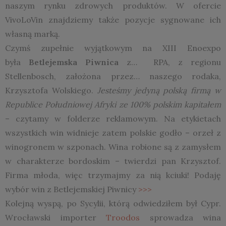
naszym rynku zdrowych produktów. W ofercie
VivoLoVin znajdziemy także pozycje sygnowane ich
własną marką.
Czymś zupełnie wyjątkowym na XIII Enoexpo
była
Betlejemska Piwnica
z… RPA, z regionu
Stellenbosch, założona przez… naszego rodaka,
Krzysztofa Wolskiego.
Jesteśmy jedyną polską firmą w
Republice Południowej Afryki ze 100% polskim kapitałem
– czytamy w folderze reklamowym. Na etykietach
wszystkich win widnieje zatem polskie godło – orzeł z
winogronem w szponach. Wina robione są z zamysłem
w charakterze bordoskim – twierdzi pan Krzysztof.
Firma młoda, więc trzymajmy za nią kciuki! Podaję
wybór win z Betlejemskiej Piwnicy
>>>
Kolejną wyspą, po Sycylii, którą odwiedziłem był Cypr.
Wrocławski importer
Troodos
sprowadza wina