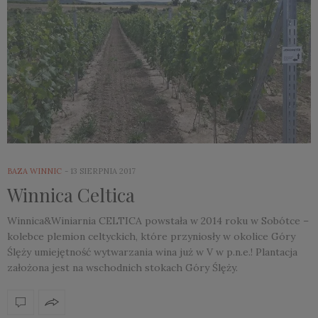
BAZA WINNIC
13 SIERPNIA 2017
Winnica Celtica
Winnica&Winiarnia CELTICA powstała w 2014 roku w Sobótce –
kolebce plemion celtyckich, które przyniosły w okolice Góry
Ślęży umiejętność wytwarzania wina już w V w p.n.e.! Plantacja
założona jest na wschodnich stokach Góry Ślęży.