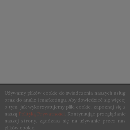
Steelkilt here hissed out something, inaudible to all but
the Captain.
STRONA GŁÓWNA
Używamy
plików cookie do świadczenia naszych usług
O NAS
oraz do analiz i marketingu. Aby dowiedzieć się więcej
KONTAKT
o tym, jak wykorzystujemy pliki cookie, zapoznaj się z
naszą
Polityką Prywatności
. Kontynuując przeglądanie
COPYRIGHT ©STUDIO WINA. ALL RIGHTS RESERVED.
naszej strony, zgadzasz się na używanie przez nas
plików cookie.