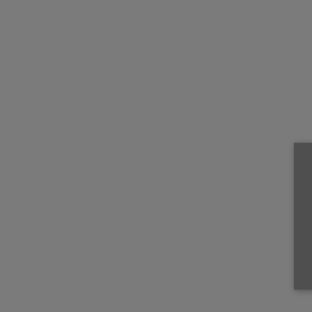
HOME
O WINIE
PODRÓŻE
DEGUSTA