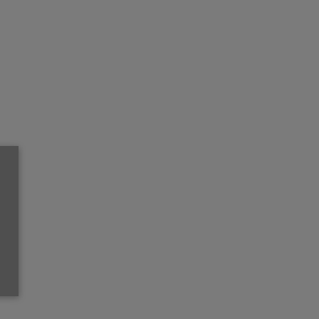
OLSKICH
FELIETONY
OGŁOSZENIA
KONTAKT