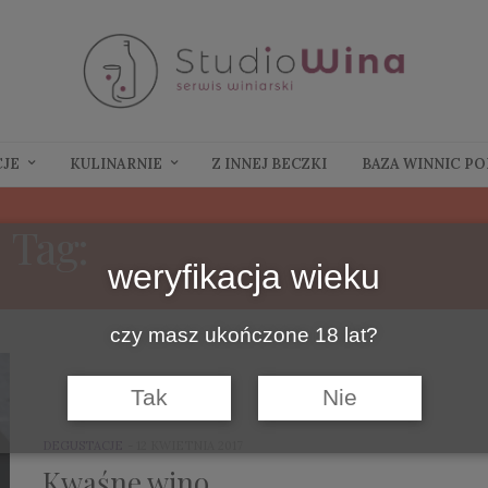
CJE
KULINARNIE
Z INNEJ BECZKI
BAZA WINNIC P
Tag:
KWASOWOŚĆ WINA
weryfikacja wieku
czy masz ukończone 18 lat?
Tak
Nie
DEGUSTACJE
12 KWIETNIA 2017
Kwaśne wino