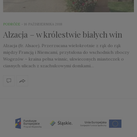
PODRÓŻE
16 PAŹDZIERNIKA 2018
Alzacja – w królestwie białych win
Alzacja (fr. Alsace). Przerzucana wielokrotnie z rąk do rąk
między Francją i Niemcami, przytulona do wschodnich zboczy
Wogezów – kraina pełna winnic, ukwieconych miasteczek o
ciasnych ulicach z szachulcowymi domkami…