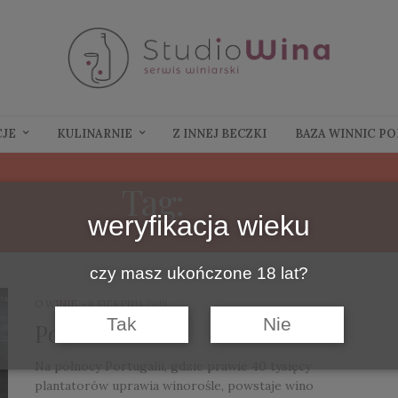
CJE
KULINARNIE
Z INNEJ BECZKI
BAZA WINNIC P
Tag:
RUBY
weryfikacja wieku
czy masz ukończone 18 lat?
O WINIE
8 SIERPNIA 2018
Tak
Nie
Porto
Na północy Portugalii, gdzie prawie 40 tysięcy
plantatorów uprawia winorośle, powstaje wino