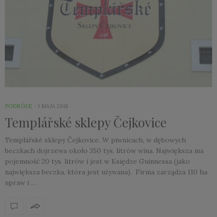
PODRÓŻE
1 MAJA 2018
Templářské sklepy Čejkovice
Templářské sklepy Čejkovice. W piwnicach, w dębowych
beczkach dojrzewa około 350 tys. litrów wina. Największa ma
pojemność 20 tys. litrów i jest w Księdze Guinnessa (jako
największa beczka, która jest używana). Firma zarządza 110 ha
upraw i …