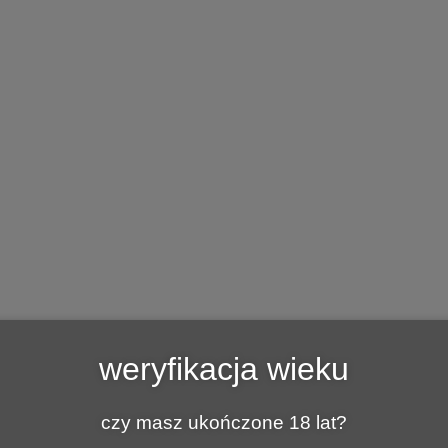
CJE
KULINARNIE
Z INNEJ BECZKI
BAZA WINNIC P
Tag:
WINA CYPRYJSKIE
O WINIE
17 LUTEGO 2023
weryfikacja wieku
Commandaria
Commandaria – to tym winem delektował się król
czy masz ukończone 18 lat?
Ryszard Lwie serce przebywając na Cyprze w trakcie