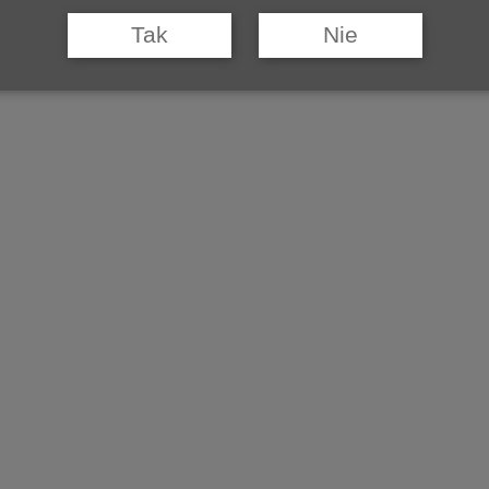
wyprawy krzyżowej. Cypr szczyci się, że
Tak
Nie
udokumentowane pochodzenie wina Commandaria jest
jednym z najstarszych na świecie…
PODRÓŻE
20 LIPCA 2017
Na Cyprze
Czy znamy wina cypryjskie? Nie znamy, ewentualnie
znamy słabo. Jeśli dobrze poszukamy, znajdziemy w
Polsce…