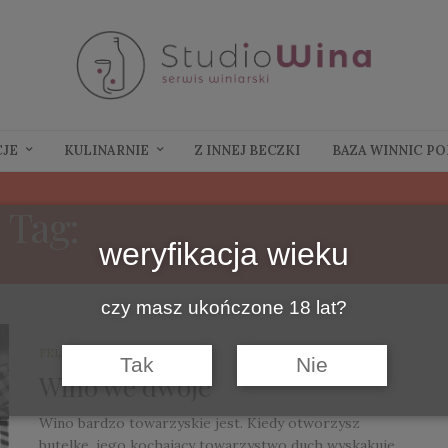
CJE
KULINARNIE
Z INNEJ BECZKI
BAZA WINNIC P
Tag:
WINO DLA DWOJGA
weryfikacja wieku
czy masz ukończone 18 lat?
FELIETONY
14 LUTEGO 2019
Tak
Nie
Wino we dwoje
Wino bardzo towarzyskie jest. Kiedy otworzysz
butelkę, jego kochający towarzystwo duch wyskakuje