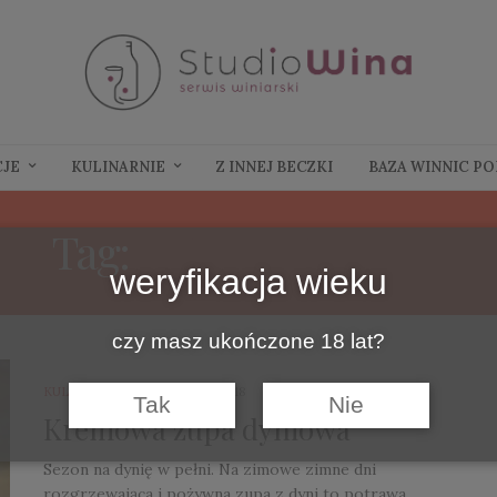
CJE
KULINARNIE
Z INNEJ BECZKI
BAZA WINNIC P
Tag:
ZUPA DYNIOWA
weryfikacja wieku
czy masz ukończone 18 lat?
KULINARNIE
24 STYCZNIA 2018
Tak
Nie
Kremowa zupa dyniowa
Sezon na dynię w pełni. Na zimowe zimne dni
rozgrzewająca i pożywna zupa z dyni to potrawa