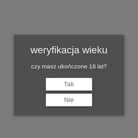
konferencja_dodr-
weryfikacja wieku
wroclaw
czy masz ukończone 18 lat?
by
19 LISTOPADA 2019
MARIAN
Tak
Nie