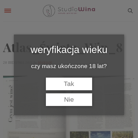
Atlas_Świata_Win_8
weryfikacja wieku
by
20 SIERPNIA 2021
MARIAN
czy masz ukończone 18 lat?
Tak
Nie