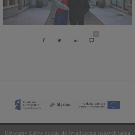
0
STRONA GŁÓWNA
Używamy
plików cookie do świadczenia naszych usług
O NAS