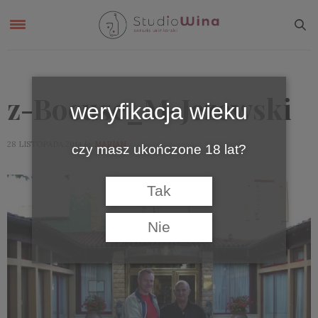
z-Bocuse_M-Jezewski
weryfikacja wieku
by
28 LISTOPADA 2014
MARIAN
czy masz ukończone 18 lat?
Tak
Nie