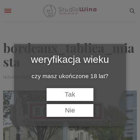
bordeaux_tablica_mia
sta
weryfikacja wieku
czy masz ukończone 18 lat?
by
14 PAŹDZIERNIKA 2013
MARIAN
Tak
Nie