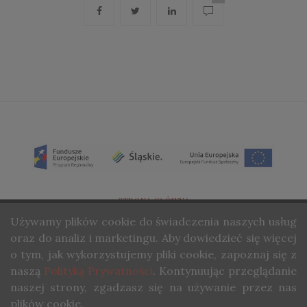
STRONA GŁÓWNA
Używamy
plików cookie do świadczenia naszych usług
O NAS
oraz do analiz i marketingu. Aby dowiedzieć się więcej
KONTAKT
o tym, jak wykorzystujemy pliki cookie, zapoznaj się z
naszą
Polityką Prywatności
. Kontynuując przeglądanie
COPYRIGHT ©STUDIO WINA. ALL RIGHTS RESERVED.
naszej strony, zgadzasz się na używanie przez nas
plików cookie.