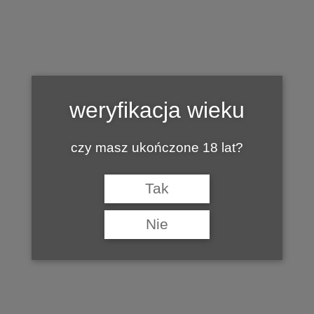
petrus1
weryfikacja wieku
by
5 PAŹDZIERNIKA 2013
MARIAN
czy masz ukończone 18 lat?
Tak
Nie