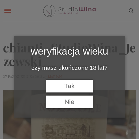
chianti_StudioWina_Je
weryfikacja wieku
zewski
czy masz ukończone 18 lat?
by
27 PAŹDZIERNIKA 2013
MARIAN
Tak
Nie