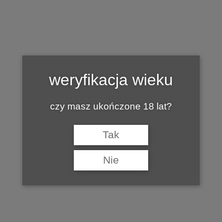
enoexpo-studio-wina1
weryfikacja wieku
by
13 LISTOPADA 2014
MARIAN
czy masz ukończone 18 lat?
Tak
Nie