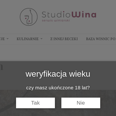
CJE
KULINARNIE
Z INNEJ BECZKI
BAZA WINNIC P
m
weryfikacja wieku
czy masz ukończone 18 lat?
Tak
Nie