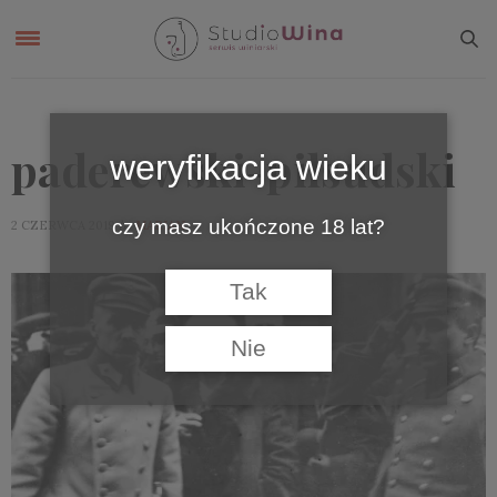
paderewski-pilsudski
weryfikacja wieku
czy masz ukończone 18 lat?
by
2 CZERWCA 2019
MARIAN
Tak
Nie