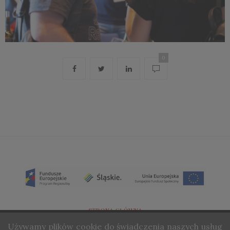
0
STRONA GŁÓWNA
Używamy
plików cookie do świadczenia naszych usług
O NAS