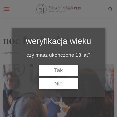
noe festiwal-2020
weryfikacja wieku
by
7 KWIETNIA 2022
MARIAN
czy masz ukończone 18 lat?
Tak
Nie