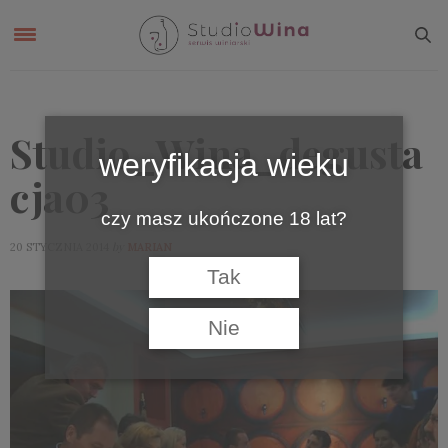
Studio_Wina_degusta
weryfikacja wieku
cja03
czy masz ukończone 18 lat?
by
20 STYCZNIA 2014
MARIAN
Tak
Nie