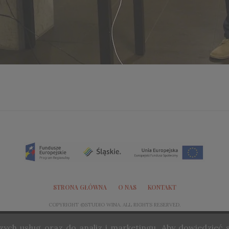
STRONA GŁÓWNA
O NAS
KONTAKT
COPYRIGHT ©STUDIO WINA. ALL RIGHTS RESERVED.
ych usług oraz do analiz i marketingu. Aby dowiedzieć s