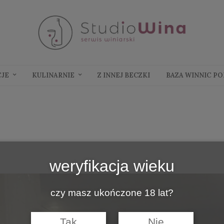
CJE
KULINARNIE
Z INNEJ BECZKI
BAZA WINNIC P
weryfikacja wieku
czy masz ukończone 18 lat?
Tak
Nie