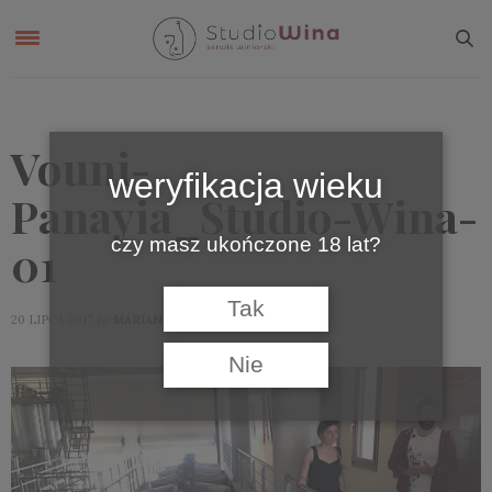
Vouni-
weryfikacja wieku
Panayia_Studio-Wina-
czy masz ukończone 18 lat?
01
Tak
by
20 LIPCA 2017
MARIAN
Nie