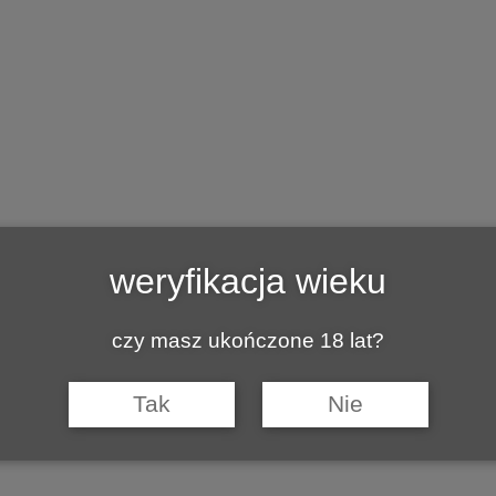
CJE
KULINARNIE
Z INNEJ BECZKI
BAZA WINNIC P
weryfikacja wieku
czy masz ukończone 18 lat?
Tak
Nie