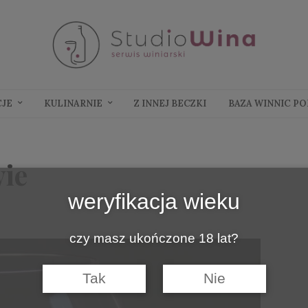
CJE
KULINARNIE
Z INNEJ BECZKI
BAZA WINNIC P
ie
weryfikacja wieku
czy masz ukończone 18 lat?
Tak
Nie