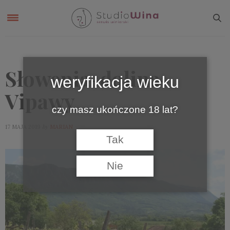
Słowenia-dolina-
weryfikacja wieku
Vipawy
czy masz ukończone 18 lat?
by
17 MAJA 2019
MARIAN
Tak
Nie