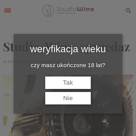
Studio-Wina-sprzedaz
weryfikacja wieku
by
30 PAŹDZIERNIKA 2013
MARIAN
czy masz ukończone 18 lat?
Tak
Nie