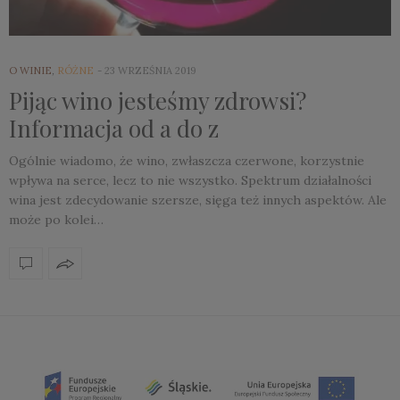
O WINIE
,
RÓŻNE
23 WRZEŚNIA 2019
Pijąc wino jesteśmy zdrowsi?
Informacja od a do z
Ogólnie wiadomo, że wino, zwłaszcza czerwone, korzystnie
wpływa na serce, lecz to nie wszystko. Spektrum działalności
wina jest zdecydowanie szersze, sięga też innych aspektów. Ale
może po kolei…