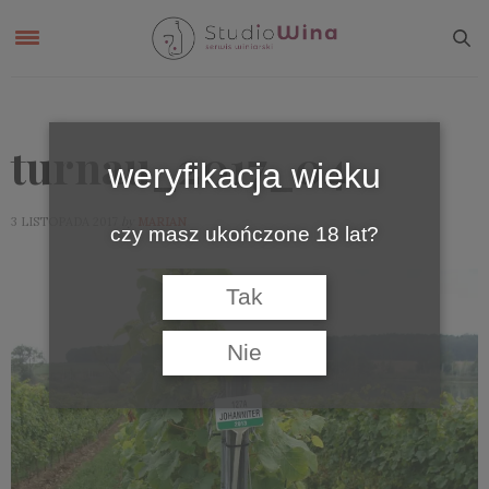
turnau_2017_04
weryfikacja wieku
by
3 LISTOPADA 2017
MARIAN
czy masz ukończone 18 lat?
Tak
Nie