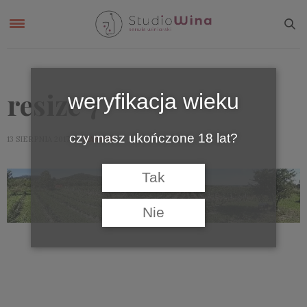
resize 7
weryfikacja wieku
czy masz ukończone 18 lat?
by
13 SIERPNIA 2017
MARIAN
Tak
Nie