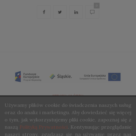
0
STRONA GŁÓWNA
Używamy
plików cookie do świadczenia naszych usług
O NAS
oraz do analiz i marketingu. Aby dowiedzieć się więcej
KONTAKT
o tym, jak wykorzystujemy pliki cookie, zapoznaj się z
naszą
Polityką Prywatności
. Kontynuując przeglądanie
COPYRIGHT ©STUDIO WINA. ALL RIGHTS RESERVED.
naszej strony, zgadzasz się na używanie przez nas