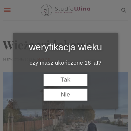
Wieża widokowa
weryfikacja wieku
by
14 KWIETNIA 2025
MARIAN
czy masz ukończone 18 lat?
Tak
Nie