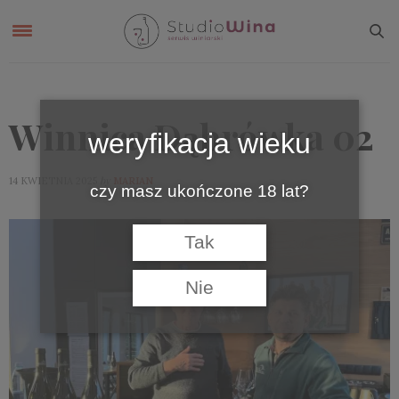
Winnica Dąbrówka 02
weryfikacja wieku
by
14 KWIETNIA 2025
MARIAN
czy masz ukończone 18 lat?
Tak
Nie