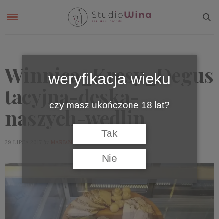
Winnica_Kresy_Degus
weryfikacja wieku
tacyjna-deska-
czy masz ukończone 18 lat?
naszych-wedlin
Tak
by
29 LIPCA 2017
MARIAN
Nie