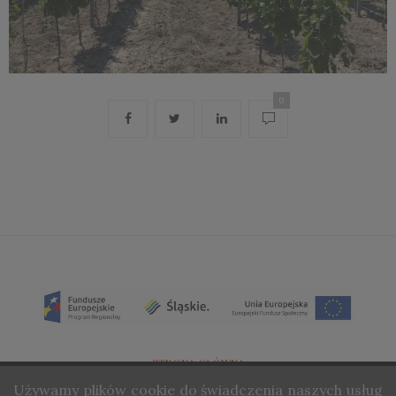
0
STRONA GŁÓWNA
Używamy
plików cookie do świadczenia naszych usług
O NAS