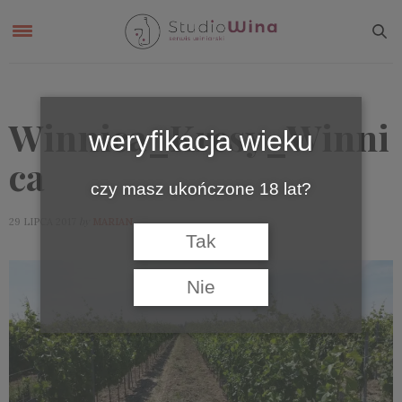
Winnica_Kresy_Winni
weryfikacja wieku
ca
czy masz ukończone 18 lat?
by
29 LIPCA 2017
MARIAN
Tak
Nie