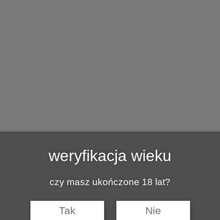
CJE
KULINARNIE
Z INNEJ BECZKI
BAZA WINNIC P
_08
weryfikacja wieku
czy masz ukończone 18 lat?
Tak
Nie