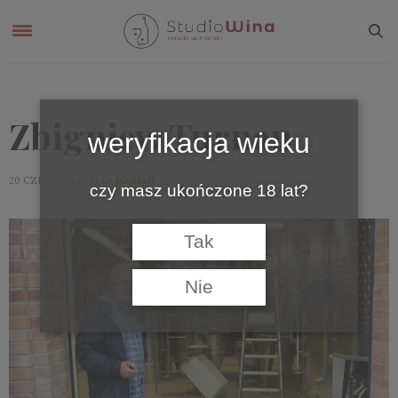
Zbigniew Turnau
weryfikacja wieku
by
20 CZERWCA 2016
MARIAN
czy masz ukończone 18 lat?
Tak
Nie