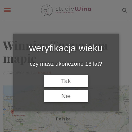
Winnica Turnau na
weryfikacja wieku
mapie
czy masz ukończone 18 lat?
by
22 CZERWCA 2016
MARIAN
Tak
Nie