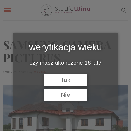
SAMSUNG CAMERA
weryfikacja wieku
PICTURES
czy masz ukończone 18 lat?
by
1 SIERPNIA 2017
MARIAN
Tak
Nie