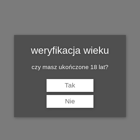
Winnice_Jaworek_baz
weryfikacja wieku
a_Studio_Wina
czy masz ukończone 18 lat?
by
9 SIERPNIA 2017
MARIAN
Tak
Nie