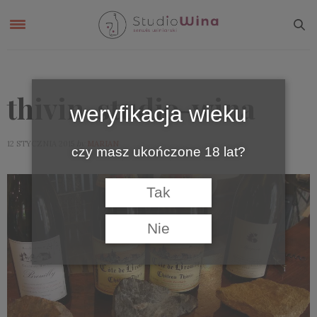
thivin-studio-wina
weryfikacja wieku
by
12 STYCZNIA 2015
MARIAN
czy masz ukończone 18 lat?
Tak
Nie