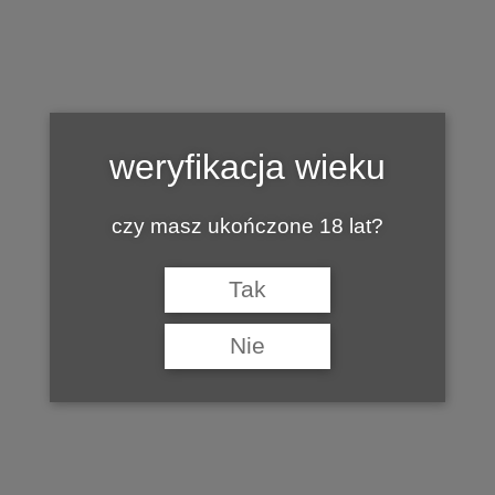
jakobow00
weryfikacja wieku
czy masz ukończone 18 lat?
by
5 LIPCA 2016
MARIAN
Tak
Nie