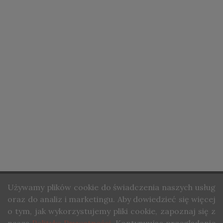
0
STRONA GŁÓWNA
Używamy
plików cookie do świadczenia naszych usług
O NAS
oraz do analiz i marketingu. Aby dowiedzieć się więcej
KONTAKT
o tym, jak wykorzystujemy pliki cookie, zapoznaj się z
COPYRIGHT ©STUDIO WINA. ALL RIGHTS RESERVED.