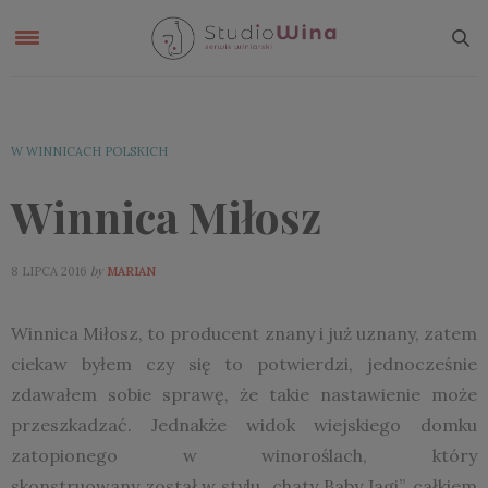
W WINNICACH POLSKICH
Winnica Miłosz
by
8 LIPCA 2016
MARIAN
Winnica Miłosz, to producent znany i już uznany, zatem
ciekaw byłem czy się to potwierdzi, jednocześnie
zdawałem sobie sprawę, że takie nastawienie może
przeszkadzać. Jednakże widok wiejskiego domku
zatopionego w winoroślach, który
skonstruowany został w stylu „chaty Baby Jagi”, całkiem