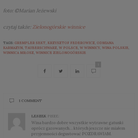
foto: ©Marian Jeżewski
czytaj także:
Zielonogórskie winnice
TAGS:
GREMPLER SEKT
,
KRZYSZTOF FEDEROWICZ
,
ODMIANA
KARMAZYN
,
TAUBERSCHWARZ
,
W POLSCE
,
W WINNICY
,
WINA POLSKIE
,
WINNICA MIŁOSZ
,
WINNICE ZIELONOGÓRSKIE
1
1 COMMENT
LESZEK
PISZE:
Wina bardzo dobre wszystkie wytrawne gatunki
oprócz gazowanych… których jeszcze nie miałem
przyjemności degustować POZDRAWIAM.