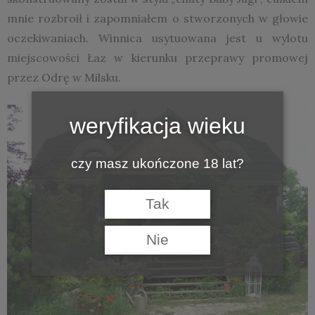
mnie rozbroił i zapomniałem o stworzonych w głowie
oczekiwaniach. Winnica usytuowana jest u wylotu
miejscowości Łaz w kierunku przeprawy promowej
przez Odrę w Milsku.
weryfikacja wieku
czy masz ukończone 18 lat?
Tak
Nie