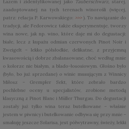
Łazem i zidentyfikowanej jako
Tauberschwarz,
starej,
zaadoptowanej na tych terenach winorośli (więcej,
patrz: relacja P. Karwowskiego:
>>>
). To nawiązanie do
tradycji, ale Fedorowicz także eksperymentuje, tworzy
wina nowe, jak np. wino, które daje mi do degustacji:
białe, lecz z kupażu odmian czerwonych Pinot Noir i
Zweigelt – lekko półsłodkie, delikatne, z przyjemną
kwasowością i dobrze zbalansowane, choć według mnie
o kolorze nie białym, a blado-łososiowym. Głośno było
(było, bo już sprzedane) o winie musującym z Winnicy
Miłosz – Grempler Sekt, które zebrało bardzo
pochlebne oceny u specjalistów, zrobione metodą
klasyczną z Pinot Blanc i Müller Thurgau. Do degustacji
zostały już tylko wina teraz butelkowane – właśnie
jestem w piwnicy i butelkowanie odbywa się przy mnie –
smakuję jeszcze Solarisa, jest półwytrawny, świeży, lekki