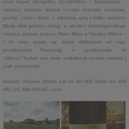
oraz kupaż Zweigelta, Dornfeldera i Karmazyna –
ciekawy, złożony: można wyczuć dojrzałą czereśnię,
pestkę, owoce leśne, z pikantną nutą i lekko ziemisty.
(Będę miał później okazję, w piwnicy zielonogórskiego
ratusza, poznać jeszcze Pinot Blanc z Winnicy Miłosz –
i to wino stanie się moim ulubionym od tego
producenta!) Pozostaję w przekonaniu, że
„Miłosz” będzie nas stale zaskakiwał swoimi winami i
stale pozytywnie.
kontakt: Winnica Miłosz, Łaz 65, 66-003 Zabór, tel. 609
882 325, 660 509 307,
www