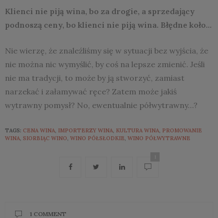
Klienci nie piją wina, bo za drogie, a sprzedający
podnoszą ceny, bo klienci nie piją wina. Błędne koło…
Nie wierzę, że znaleźliśmy się w sytuacji bez wyjścia, że
nie można nic wymyślić, by coś na lepsze zmienić. Jeśli
nie ma tradycji, to może by ją stworzyć, zamiast
narzekać i załamywać ręce? Zatem może jakiś
wytrawny pomysł? No, ewentualnie półwytrawny…?
TAGS:
CENA WINA
,
IMPORTERZY WINA
,
KULTURA WINA
,
PROMOWANIE
WINA
,
SIORBIĄC WINO
,
WINO PÓŁSŁODKIE
,
WINO PÓŁWYTRAWNE
1
1 COMMENT