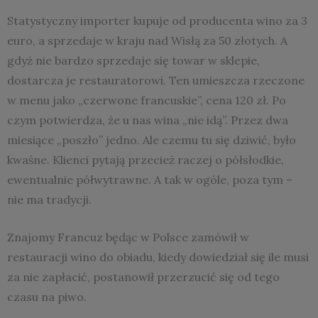
Statystyczny importer kupuje od producenta wino za 3
euro, a sprzedaje w kraju nad Wisłą za 50 złotych. A
gdyż nie bardzo sprzedaje się towar w sklepie,
dostarcza je restauratorowi. Ten umieszcza rzeczone
w menu jako „czerwone francuskie”, cena 120 zł. Po
czym potwierdza, że u nas wina „nie idą”. Przez dwa
miesiące „poszło” jedno. Ale czemu tu się dziwić, było
kwaśne. Klienci pytają przecież raczej o półsłodkie,
ewentualnie półwytrawne. A tak w ogóle, poza tym –
nie ma tradycji.
Znajomy Francuz będąc w Polsce zamówił w
restauracji wino do obiadu, kiedy dowiedział się ile musi
za nie zapłacić, postanowił przerzucić się od tego
czasu na piwo.