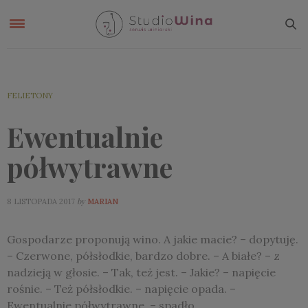
FELIETONY
Ewentualnie
półwytrawne
by
8 LISTOPADA 2017
MARIAN
Gospodarze proponują wino. A jakie macie? – dopytuję.
– Czerwone, półsłodkie, bardzo dobre. – A białe? – z
nadzieją w głosie. – Tak, też jest. – Jakie? – napięcie
rośnie. – Też półsłodkie. – napięcie opada. –
Ewentualnie półwytrawne. – spadło.