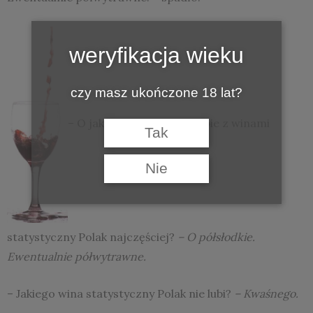
.
weryfikacja wieku
czy masz ukończone 18 lat?
– O jakie wino pyta w sklepie z winami
Tak
Nie
statystyczny Polak najczęściej?
– O półsłodkie.
Ewentualnie półwytrawne.
– Jakiego wina statystyczny Polak nie lubi?
– Kwaśnego.