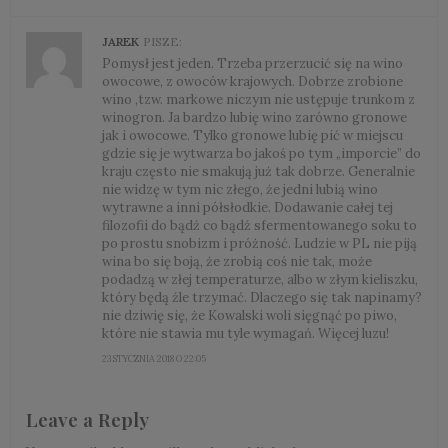
JAREK
PISZE:
Pomysł jest jeden. Trzeba przerzucić się na wino
owocowe, z owoców krajowych. Dobrze zrobione
wino ,tzw. markowe niczym nie ustępuje trunkom z
winogron. Ja bardzo lubię wino zarówno gronowe
jak i owocowe. Tylko gronowe lubię pić w miejscu
gdzie się je wytwarza bo jakoś po tym „imporcie” do
kraju często nie smakują już tak dobrze. Generalnie
nie widzę w tym nic złego, że jedni lubią wino
wytrawne a inni półsłodkie. Dodawanie całej tej
filozofii do bądź co bądź sfermentowanego soku to
po prostu snobizm i próżność. Ludzie w PL nie piją
wina bo się boją, że zrobią coś nie tak, może
podadzą w złej temperaturze, albo w złym kieliszku,
który będą źle trzymać. Dlaczego się tak napinamy?
nie dziwię się, że Kowalski woli sięgnąć po piwo,
które nie stawia mu tyle wymagań. Więcej luzu!
23 STYCZNIA 2018 O 22:05
Leave a Reply