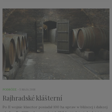
PODRÓŻE
5 MAJA 2018
Rajhradské klášterní
Po II wojnie klasztor posiadał 100 ha upraw w bliższej i dalszej