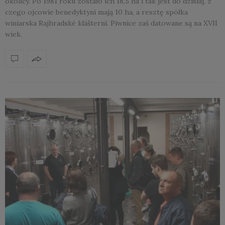
okolicy. Po 1981 roku zostało ich 18,5 ha i tak jest do dzisiaj, z
czego ojcowie benedyktyni mają 10 ha, a resztę spółka
winiarska Rajhradské klášterní. Piwnice zaś datowane są na XVII
wiek.