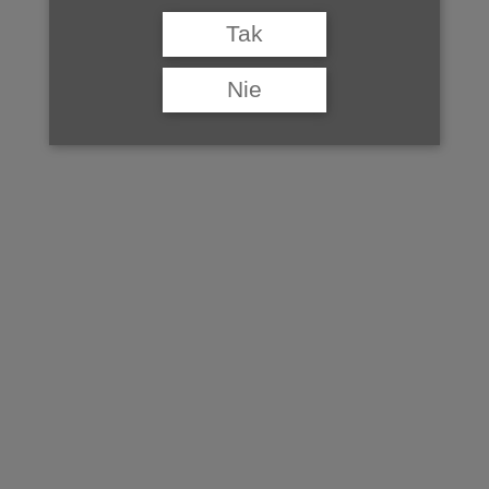
woj. pomorskie
Tak
.
Nie
©Baza Winnic Polskich tworzona jest przez Studio Wina, jeśli
chcą Państwo dodać swoją winnicę do bazy, prosimy o kontakt na
adres:
redakcja@studiowina.pl
.
do Bazy Winnic Polskich >>
znajdź winnice w pobliżu >>
ZOBACZ TAKŻE