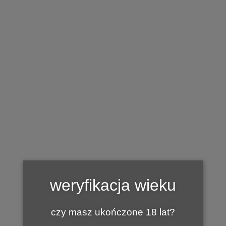
BAZA WINNIC
Winnica Anna De Croy
by
1 SIERPNIA 2017
MARIAN
Winnica Anna De Croy
Głobino 34
weryfikacja wieku
76-200 Słupsk
tel. 606 213 641
czy masz ukończone 18 lat?