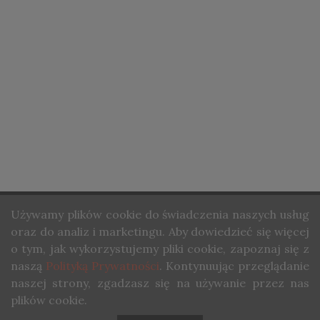
STRONA GŁÓWNA
Używamy
plików cookie do świadczenia naszych usług
O NAS
oraz do analiz i marketingu. Aby dowiedzieć się więcej
KONTAKT
o tym, jak wykorzystujemy pliki cookie, zapoznaj się z
naszą
Polityką Prywatności
. Kontynuując przeglądanie
COPYRIGHT ©STUDIO WINA. ALL RIGHTS RESERVED.
naszej strony, zgadzasz się na używanie przez nas
plików cookie.