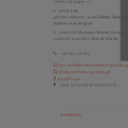
zobacz na mapie
>>>
areał:
1 ha
główne odmiany:
Leon Millot, Marecha
Solaris oraz Regent
właściciel:
Bożena i Marek Górscy
osoba do kontaktu:
Marek Górski
+48 501 210 873
poczta@krokoszowka-gorska.p
krokoszowka-gorska.pl
znajdź nas
GPS: 50°11’17.8″N 19°51’07.6″E
o winnicy: