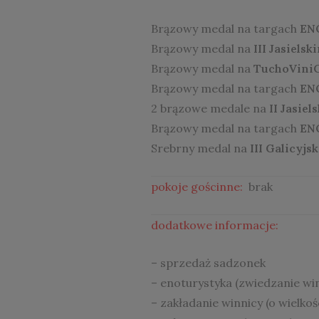
Brązowy medal na targach
EN
Brązowy medal na
III Jasiels
Brązowy medal na
TuchoViniC
Brązowy medal na targach
EN
2 brązowe medale na
II Jasie
Brązowy medal na targach
EN
Srebrny medal na
III Galicyj
pokoje gościnne:
brak
dodatkowe informacje:
– sprzedaż sadzonek
– enoturystyka (zwiedzanie wi
– zakładanie winnicy (o wielkośc