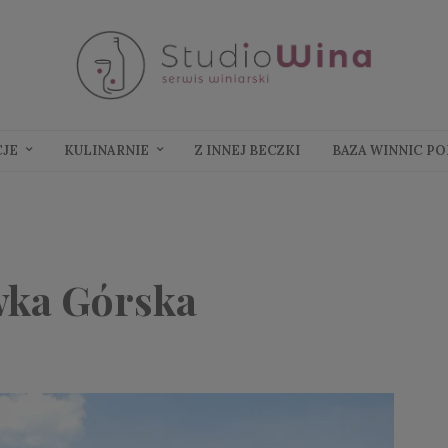
CJE
KULINARNIE
Z INNEJ BECZKI
BAZA WINNIC P
wka Górska