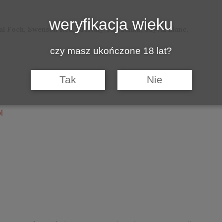
weryfikacja wieku
l Foch, Swenson Red, Kristaly, Jutrzenka, Sayval Blanc,
czy masz ukończone 18 lat?
Tak
Nie
l