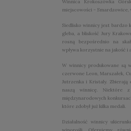
Winnica Krokoszówka Górsk
miejscowości – Smardzowice, 
Siedlisko winnicy jest bardzo
gleba, a bliskość Jury Krako
rosną bezpośrednio na skał
wpływa korzystnie na jakość i
W winnicy produkowane są wi
czerwone Leon, Marszałek, Cuv
Jutrzenka i Kristaly. Zbiera
naszą winnicę. Niektóre 
międzynarodowych konkursach
które zdobył już kilka medali.
Działalność winnicy ukierun
winorośli. Oferujemy równ