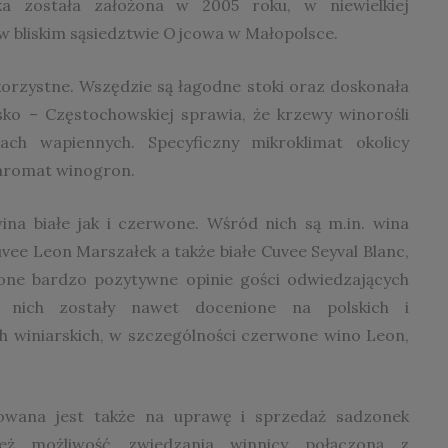
a została założona w 2005 roku, w niewielkiej
w bliskim sąsiedztwie Ojcowa w Małopolsce.
 korzystne. Wszędzie są łagodne stoki oraz doskonała
wsko – Częstochowskiej sprawia, że krzewy winorośli
ach wapiennych. Specyficzny mikroklimat okolicy
 aromat winogron.
na białe jak i czerwone. Wśród nich są m.in. wina
ee Leon Marszałek a także białe Cuvee Seyval Blanc,
ją one bardzo pozytywne opinie gości odwiedzających
z nich zostały nawet docenione na polskich i
 winiarskich, w szczególności czerwone wino Leon,
kowana jest także na uprawę i sprzedaż sadzonek
ież możliwość zwiedzania winnicy połączoną z