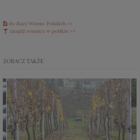
do Bazy Winnic Polskich >>
znajdź winnice w pobliżu >>
ZOBACZ TAKŻE