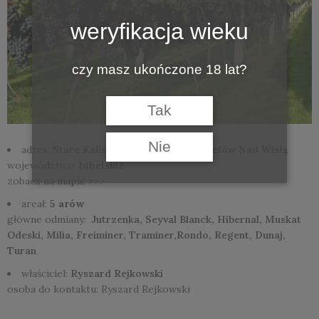
weryfikacja wieku
czy masz ukończone 18 lat?
Tak
Nie
adres:
Stare Kaliszany 30A, 24-340 Józefów Nad Wisłą
województwo:
lubelskie
zobacz na mapie
>>>
areał:
5 arów
główne odmiany:
Jutrzenka, Seyval Blanck, Hibernal, Muskat
Odeski, Milia, Freiminer, Traminer,Rondo, Regent, Dunaj,
Turan
właściciel:
Ryszard Rejkowski
osoba do kontaktu: Ryszard Rejkowski