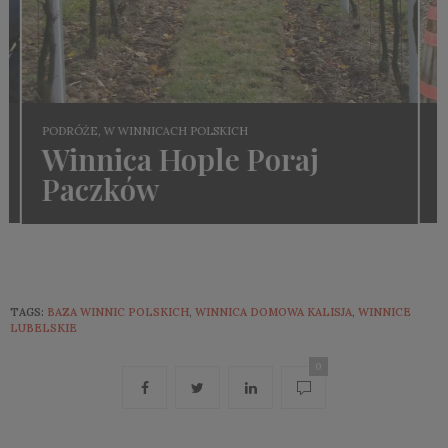
W WINNICACH POLSKICH
Winnica Płochockich
TAGS:
BAZA WINNIC POLSKICH
,
WINNICA DOMOWA KALISJA
,
WINNICE
LUBELSKIE
0