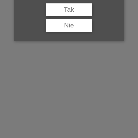
woj. podkarpackie
Tak
.
Nie
©Baza Winnic Polskich tworzona jest przez Studio Wina, jeśli
chcą Państwo dodać swoją winnicę do bazy, prosimy o kontakt na
adres:
redakcja@studiowina.pl
.
do Bazy Winnic Polskich >>
znajdź winnice w pobliżu >>
ZOBACZ TAKŻE