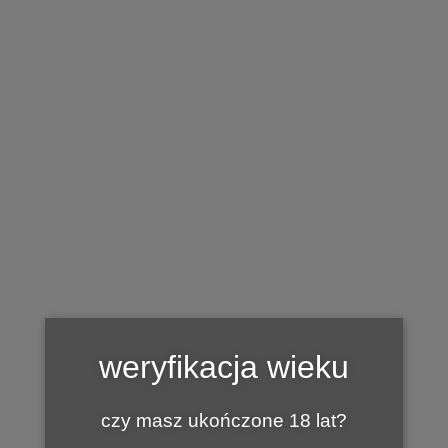
BAZA WINNIC
Winnica Wiarus
by
1 CZERWCA 2017
MARIAN
Winnica Wiarus
38-460 Jedlicze
weryfikacja wieku
ul. Grunwaldzka 18
tel. 602 636 899
czy masz ukończone 18 lat?