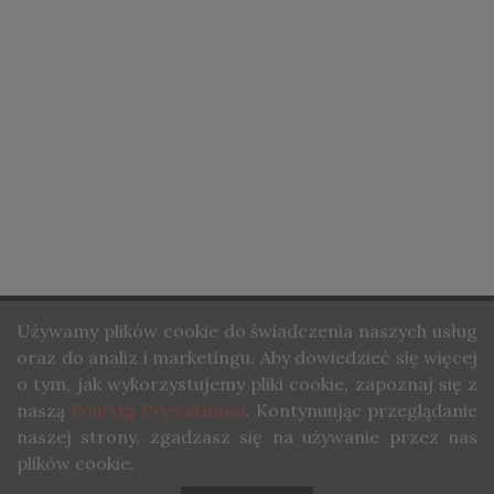
STRONA GŁÓWNA
Używamy
plików cookie do świadczenia naszych usług
O NAS
oraz do analiz i marketingu. Aby dowiedzieć się więcej
KONTAKT
o tym, jak wykorzystujemy pliki cookie, zapoznaj się z
naszą
Polityką Prywatności
. Kontynuując przeglądanie
COPYRIGHT ©STUDIO WINA. ALL RIGHTS RESERVED.
naszej strony, zgadzasz się na używanie przez nas
plików cookie.