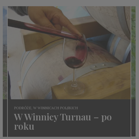
INNICACH POLSKICH
W WINNICACH POLSKIC
nicy Turnau – po
Stara Win